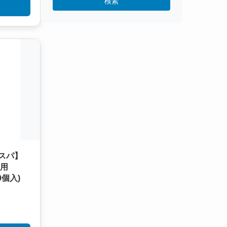
検索
スパ】
務用
00個入)