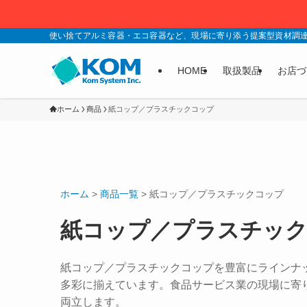
使い捨てアルミ容器・エコ容器など、現場に寄り添う提案型資材調
HOME
取扱製品
お店づ
ホーム
商品
紙コップ／プラスチックコップ
ホーム
>
商品一覧
>
紙コップ／プラスチックコップ
紙コップ／プラスチッ
紙コップ／プラスチックコップを豊富にラインナ
多彩に揃えています。食品サービス業の現場に寄
両立します。