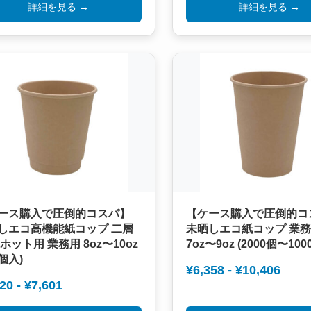
詳細を見る →
詳細を見る →
ース購入で圧倒的コスパ】
【ケース購入で圧倒的コ
しエコ高機能紙コップ 二層
未晒しエコ紙コップ 業
ホット用 業務用 8oz〜10oz
7oz〜9oz (2000個〜10
0個入)
¥6,358 - ¥10,406
20 - ¥7,601