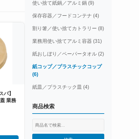
使い捨て紙鍋／アルミ鍋 (9)
保存容器／フードコンテナ (4)
割り箸／使い捨てカトラリー (8)
業務用使い捨てアルミ容器 (31)
紙おしぼり／ペーパータオル (2)
紙コップ／プラスチックコップ
(6)
紙皿／プラスチック皿 (4)
スパ】
蓋 業務
商品検索