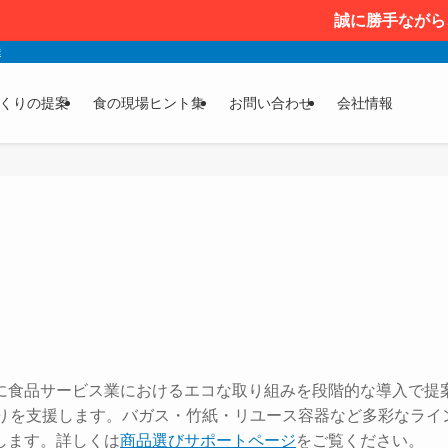
誠に勝手ながら、2
達
くりの提案
食の現場ヒント集
お問い合わせ
会社情報
に食品サービス業におけるエコな取り組みを段階的な導入で提
くりを支援します。バガス・竹紙・リユース容器など多彩なライ
します。詳しくは
商品選びサポートページ
をご覧ください。