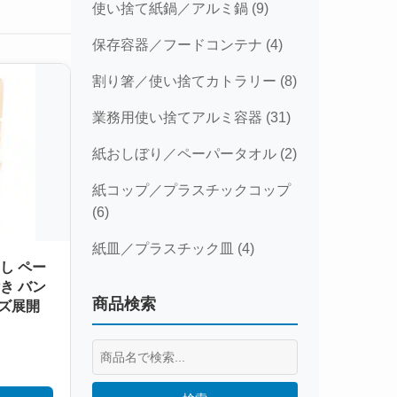
使い捨て紙鍋／アルミ鍋 (9)
保存容器／フードコンテナ (4)
割り箸／使い捨てカトラリー (8)
業務用使い捨てアルミ容器 (31)
紙おしぼり／ペーパータオル (2)
紙コップ／プラスチックコップ
(6)
紙皿／プラスチック皿 (4)
し ペー
き バン
商品検索
イズ展開