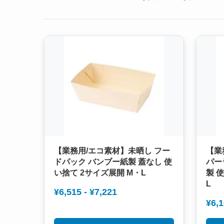
【業務用/エコ素材】未晒し フー
【業
ドパック バンブー紙製 蓋なし 使
パー
い捨て 2サイズ展開 M・L
製 
L
¥6,515 - ¥7,221
¥6,1